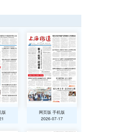
机版
网页版
手机版
21
2026-07-17