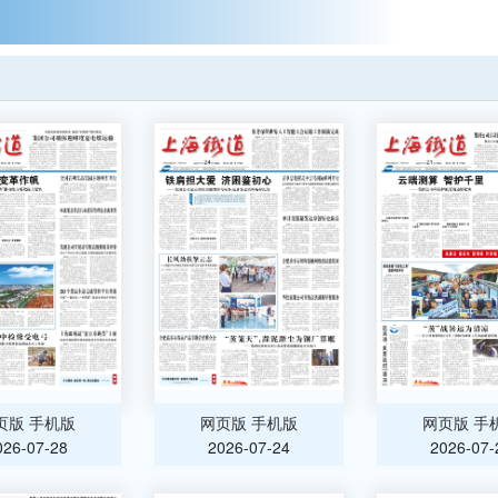
页版
手机版
网页版
手机版
网页版
手
026-07-28
2026-07-24
2026-07-