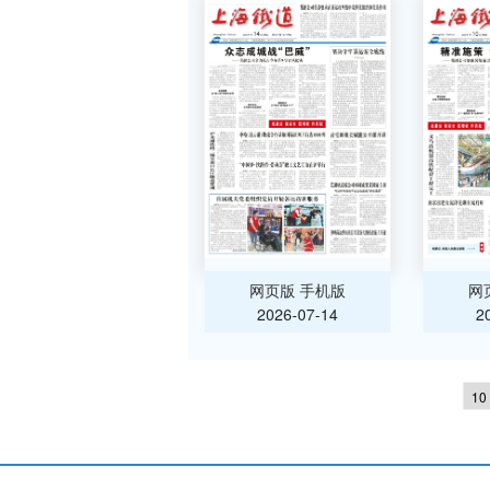
网页版
手机版
网
2026-07-14
2