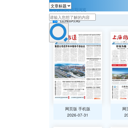
数字报首页
往期浏览
往期浏览
网页版
手机版
网
2026-07-31
2